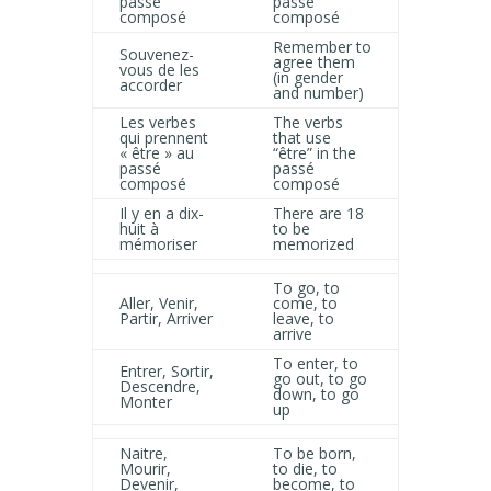
passé
passé
composé
composé
Remember to
Souvenez-
agree them
vous de les
(in gender
accorder
and number)
Les verbes
The verbs
qui prennent
that use
« être » au
“être” in the
passé
passé
composé
composé
Il y en a dix-
There are 18
huit à
to be
mémoriser
memorized
To go, to
Aller, Venir,
come, to
Partir, Arriver
leave, to
arrive
To enter, to
Entrer, Sortir,
go out, to go
Descendre,
down, to go
Monter
up
Naitre,
To be born,
Mourir,
to die, to
Devenir,
become, to