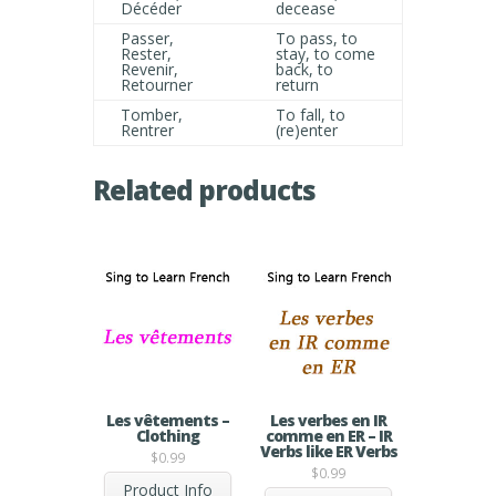
Décéder
decease
Passer,
To pass, to
Rester,
stay, to come
Revenir,
back, to
Retourner
return
Tomber,
To fall, to
Rentrer
(re)enter
Related products
Les vêtements –
Les verbes en IR
Clothing
comme en ER – IR
Verbs like ER Verbs
$
0.99
$
0.99
Product Info