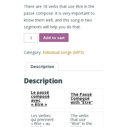
There are 18 verbs that use être in the
passé composé. It is very important to
know them well, and this song in two
segments will help you do that.
Le
Add to cart
passé
composé
avec
« être »
Category:
Individual songs (MP3)
-
The
Passé
Composé
Description
with
"Être"
quantity
Description
Le passé
The Passé
composé
Composé
avec
with “Être”
« être »
Les verbes
The verbs
qui prennent
that use
« être » au
“être” in the