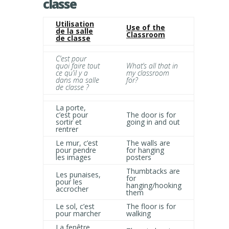
classe
Utilisation
Use of the
de la salle
Classroom
de classe
C’est pour
quoi faire tout
What’s all that in
ce qu’il y a
my classroom
dans ma salle
for?
de classe ?
La porte,
c’est pour
The door is for
sortir et
going in and out
rentrer
Le mur, c’est
The walls are
pour pendre
for hanging
les images
posters
Thumbtacks are
Les punaises,
for
pour les
hanging/hooking
accrocher
them
Le sol, c’est
The floor is for
pour marcher
walking
La fenêtre,