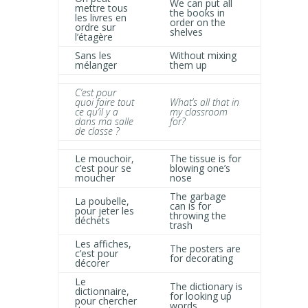
We can put all
mettre tous
the books in
les livres en
order on the
ordre sur
shelves
l’étagère
Sans les
Without mixing
mélanger
them up
C’est pour
quoi faire tout
What’s all that in
ce qu’il y a
my classroom
dans ma salle
for?
de classe ?
Le mouchoir,
The tissue is for
c’est pour se
blowing one’s
moucher
nose
The garbage
La poubelle,
can is for
pour jeter les
throwing the
déchets
trash
Les affiches,
The posters are
c’est pour
for decorating
décorer
Le
The dictionary is
dictionnaire,
for looking up
pour chercher
words