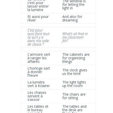
The window is
c’est pour
for letting the
laisser entrer
light in
la lumière
Et aussi pour
And also for
rêver
dreaming
C’est pour
quoi faire tout
What’s all that in
ce qu’il y a
my classroom
dans ma salle
for?
de classe ?
L’armoire sert
The cabinets are
à ranger les
for organizing
affaires
things
L’horloge sert
The clock gives
à donner
us the time
l’heure
La lumière
The light lights
sert à éclairer
up the room
Les chaises
The chairs are
servent à
for sitting
s’assoir
Les tables et
The tables and
le bureau
the desk are