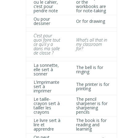
ou le cahier,
or the
c’est pour
workbooks are
pendre note
for note-taking
Ou pour
Or for drawing
dessiner
C’est pour
quoi faire tout
What’s all that in
ce qu’il y a
my classroom
dans ma salle
for?
de classe ?
La sonnette,
The bell is for
elle sert à
ringing
sonner
L’imprimante
The printer is for
sert à
printing
imprimer
Le taille-
The pencil
crayon sert à
sharpener is for
tailler les
sharpening
crayons
pencils
Le livre sert à
The book is for
lire et
reading and
apprendre
learning
On peut