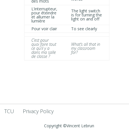
des mots
L’interrupteur,
The light switch
pour éteindre
is for turning the
et allumer la
light on and off
lumière
Pour voir clair
To see clearly
C’est pour
quoi faire tout
What’s all that in
ce qu’il y a
my classroom
dans ma salle
for?
de classe ?
TCU
Privacy Policy
Copyright ©Vincent Lebrun