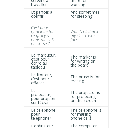
servent à
there for
travailler
working
Et parfois à
And sometimes
dormir
for sleeping
C’est pour
quoi faire tout
What’s all that in
ce qu’il y a
my classroom
dans ma salle
for?
de classe ?
Le marqueur,
The marker is
c’est pour
for writing on
écrire au
the board
tableau
Le frotteur,
The brush is for
c’est pour
erasing
effacer
Le
The projector is
projecteur,
for projecting
pour projeter
on the screen
sur l’écran
Le téléphone,
The telephone is
pour
for making
téléphoner
phone calls
L’ordinateur
The computer