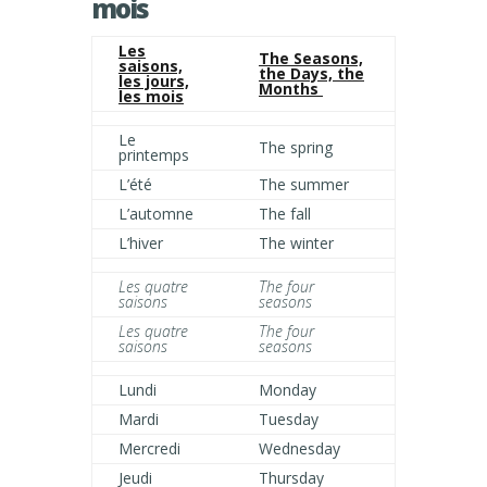
mois
Les
The Seasons,
saisons,
the Days, the
les jours,
Months
les mois
Le
The spring
printemps
L’été
The summer
L’automne
The fall
L’hiver
The winter
Les quatre
The four
saisons
seasons
Les quatre
The four
saisons
seasons
Lundi
Monday
Mardi
Tuesday
Mercredi
Wednesday
Jeudi
Thursday