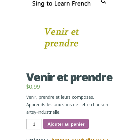
Venir et prendre
$
0,99
Venir, prendre et leurs composés.
Apprends-les aux sons de cette chanson
artsy-industrielle.
quantité
Ajouter au panier
de
Venir
et
prendre