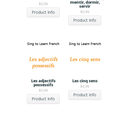
mentir, dormir,
$
0,99
servir
Product Info
$
0,99
Product Info
Les adjectifs
Les cinq sens
possessifs
$
0,99
$
0,99
Product Info
Product Info