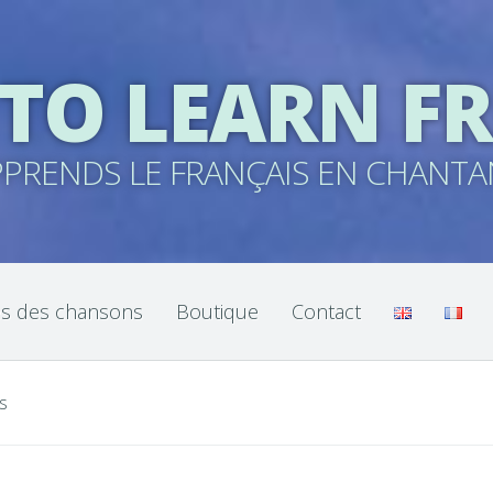
 TO LEARN F
PPRENDS LE FRANÇAIS EN CHANTA
es des chansons
Boutique
Contact
rs