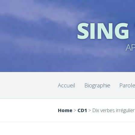
SING
A
Accueil
Biographie
Parol
Home
>
CD1
>
Dix verbes irrégulie